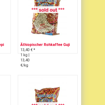
epi
Äthiopischer Rohkaffee Guji
13,40 € *
1 kg |
13,40
€/kg