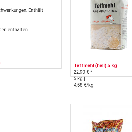
Schwankungen. Enthält
sen enthalten
.
Teffmehl (hell) 5 kg
22,90 € *
5 kg |
4,58 €/kg