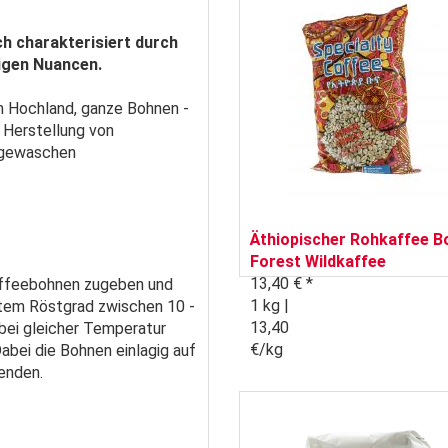
h charakterisiert durch
sigen Nuancen.
n Hochland, ganze Bohnen -
 Herstellung von
, gewaschen
Äthiopischer Rohkaffee B
Forest Wildkaffee
13,40 € *
Kaffeebohnen zugeben und
1 kg |
htem Röstgrad zwischen 10 -
13,40
 bei gleicher Temperatur
€/kg
abei die Bohnen einlagig auf
wenden.