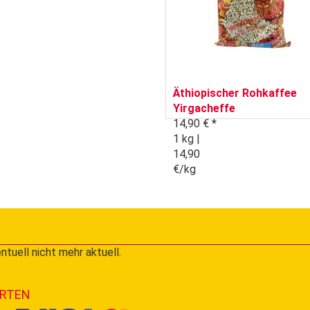
Äthiopischer Rohkaffee
Yirgacheffe
14,90 € *
1 kg |
14,90
€/kg
ntuell nicht mehr aktuell.
RTEN