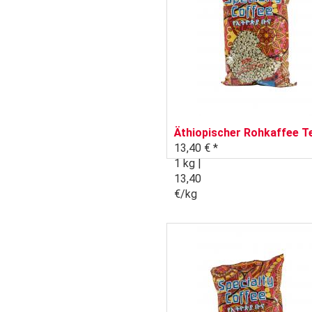
Äthiopischer Rohkaffee T
13,40 € *
1 kg |
13,40
€/kg