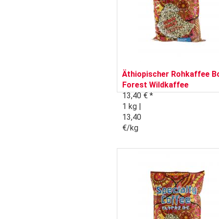
Äthiopischer Rohkaffee B
Forest Wildkaffee
13,40 € *
1 kg |
13,40
€/kg