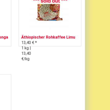
onga
Äthiopischer Rohkaffee Limu
13,40 € *
1 kg |
13,40
€/kg