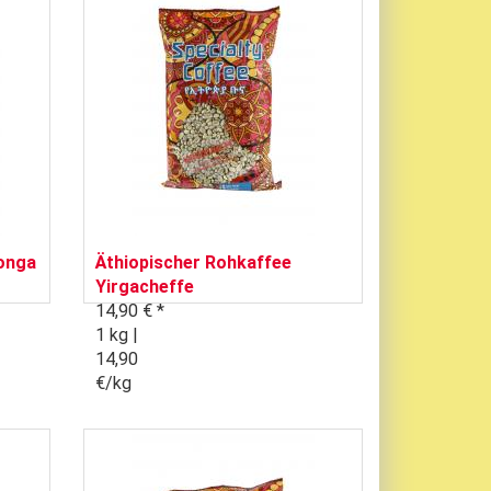
onga
Äthiopischer Rohkaffee
Yirgacheffe
14,90 € *
1 kg |
14,90
€/kg