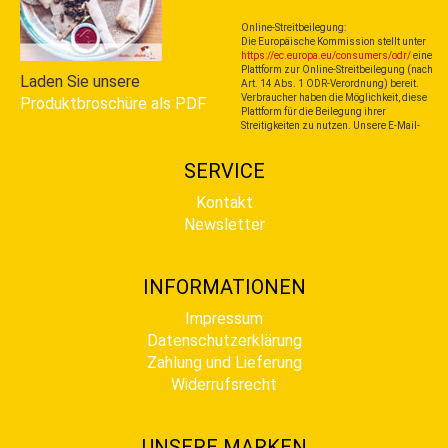
Online-Streitbeilegung:
Die Europäische Kommission stellt unter
https://ec.europa.eu/consumers/odr/
eine
Plattform zur Online-Streitbeilegung (nach
Laden Sie unsere
Art. 14 Abs. 1 ODR-Verordnung) bereit.
Verbraucher haben die Möglichkeit, diese
Produktbroschüre als PDF
Plattform für die Beilegung ihrer
Streitigkeiten zu nutzen. Unsere E-Mail-
SERVICE
Kontakt
Newsletter
INFORMATIONEN
Impressum
Datenschutzerklärung
Zahlung und Lieferung
Widerrufsrecht
UNSERE MARKEN