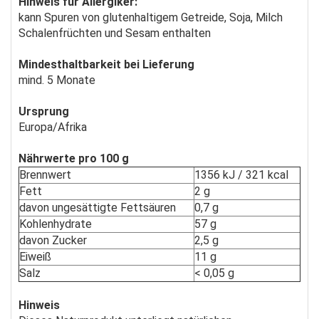
Hinweis für Allergiker:
kann Spuren von glutenhaltigem Getreide, Soja, Milch
Schalenfrüchten und Sesam enthalten
Mindesthaltbarkeit bei Lieferung
mind. 5 Monate
Ursprung
Europa/Afrika
Nährwerte pro 100 g
Brennwert
1356 kJ / 321 kcal
Fett
2 g
davon ungesättigte Fettsäuren
0,7 g
Kohlenhydrate
57 g
davon Zucker
2,5 g
Eiweiß
11 g
Salz
< 0,05 g
Hinweis