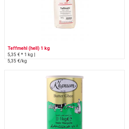
Teffmehl (hell) 1 kg
5,35 € *
1 kg |
5,35 €/kg