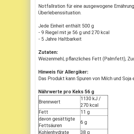
Notfallration für eine ausgewogene Ernährung
Überlebenssituation.
Jede Einheit enthält 500 g
- 9 Riegel mit je 56 g und 270 kcal
- 5 Jahre Haltbarkeit
Zutaten:
Weizenmehl, pflanzliches Fett (Palmfett), Zuc
Hinweis für Allergiker:
Das Produkt kann Spuren von Milch und Soja 
Nährwerte pro Keks 56 g
1130 kJ /
Brennwert
270 kcal
Fett
11 g
davon gesättigte
6 g
Fettsäuren
Kohlenhydrate
38 g