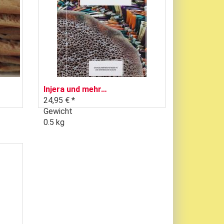
Injera und mehr…
24,95 € *
Gewicht
0.5 kg