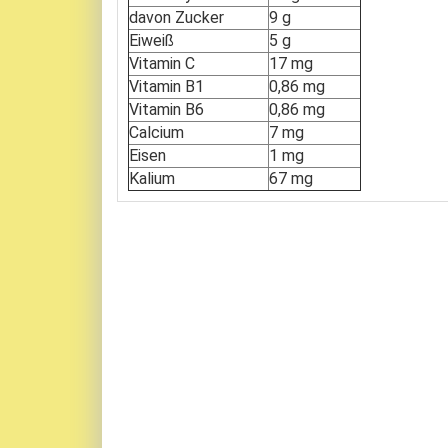
davon Zucker
9 g
Eiweiß
5 g
Vitamin C
17 mg
Vitamin B1
0,86 mg
Vitamin B6
0,86 mg
Calcium
7 mg
Eisen
1 mg
Kalium
67 mg