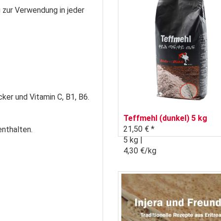
 zur Verwendung in jeder
ker und Vitamin C, B1, B6.
Teffmehl (dunkel) 5 kg
21,50 € *
enthalten.
5 kg |
4,30 €/kg