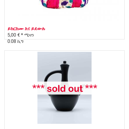
ይከርክሙ እና ይደውሉ
5,00 € *
ሚዛን
0.08 ኪግ