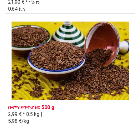
21,90 € *
ሚዛን
0.64 ኪግ
ቡናማ የጥጥያ ዘር 500 g
2,99 € *
0.5 kg |
5,98 €/kg