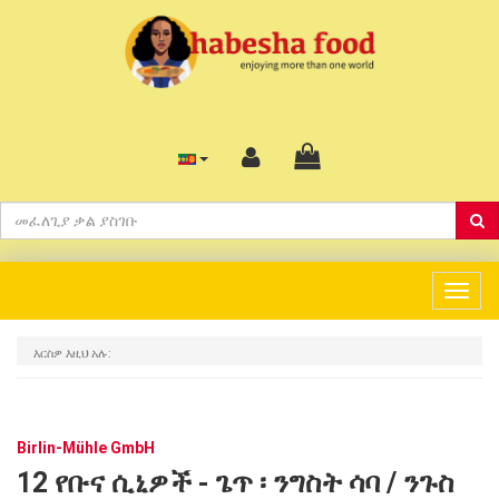
Togg
navig
እርስዎ እዚህ አሉ:
Birlin-Mühle GmbH
12 የቡና ሲኒዎች - ጌጥ ፡ ንግስት ሳባ / ንጉስ