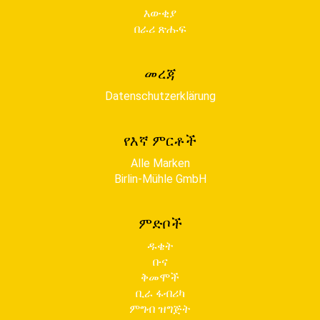
እውቂያ
በራሪ ጽሑፍ
መረጃ
Datenschutzerklärung
የእኛ ምርቶች
Alle Marken
Birlin-Mühle GmbH
ምድቦች
ዱቄት
ቡና
ቅመሞች
ቢራ ፋብሪካ
ምግብ ዝግጅት