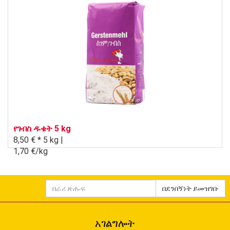
የገብስ ዱቄት 5 kg
8,50 € *
5 kg |
1,70 €/kg
በራሪ
በደንበኝነት ይመዝገቡ
ጽሑፍ
አገልግሎት