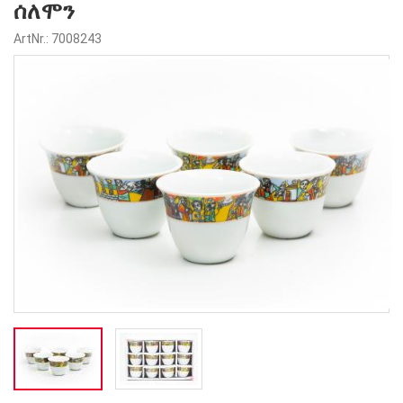
ሰለሞን
ArtNr.: 7008243