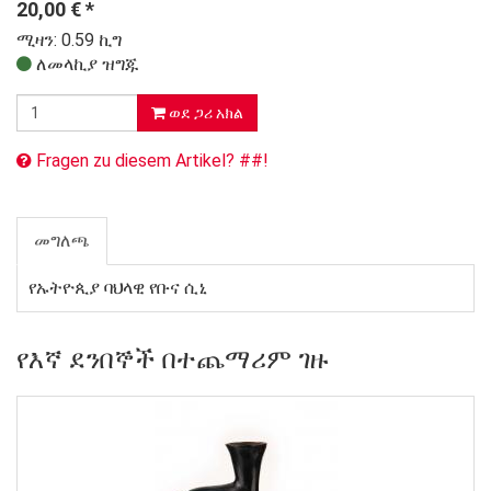
20,00
€
*
ሚዛን: 0.59 ኪግ
ለመላኪያ ዝግጁ
ወደ ጋሪ አክል
Fragen zu diesem Artikel? ##!
መግለጫ
የኡትዮጲያ ባህላዊ የቡና ሲኒ
የእኛ ደንበኞች በተጨማሪም ገዙ